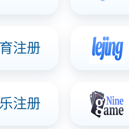
羽
出
伯