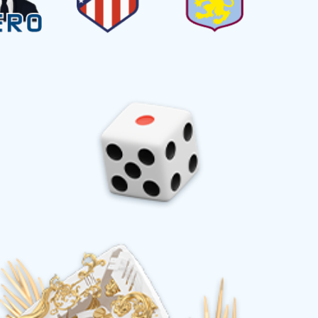
女排主攻线效率对决
赛较量中，两位核心主
映了个人技术的精进，
人在各自角色中的表