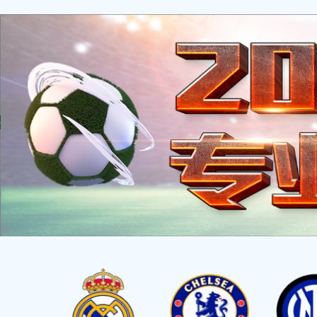
星空官方网页版
带您畅
专业平台，数据精准，
高清直播
覆盖热
聚焦足球、篮球、电竞等赛事，
每日内
极速访问
下载APP