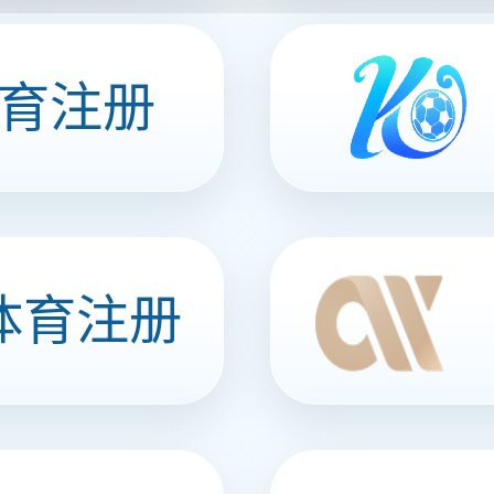
的防守和调整传球能力，使她成为连接攻防的重要纽带。当李盈
创造得分机会的任务，47%的成功率在大量调整攻的背景下已
攻线并非简单的“双核并列”，而是通过效率对决实现了一种动
盈莹的全面支撑。
效率对决背后的国家队战略
朱婷与李盈莹的效率对决，恰恰是中国女排主攻线深度储备的缩
分点已难以支撑全局。朱婷的51%成功率代表了中国主攻手的“
代在适应高强度对抗中的潜力。两人在效率上的差距正在缩小，
多战术选择：既可以在关键局依赖朱婷的绝对实力，也可以在轮
场效率对决的终局，不是谁压过谁，而是两人共同推动中国女排