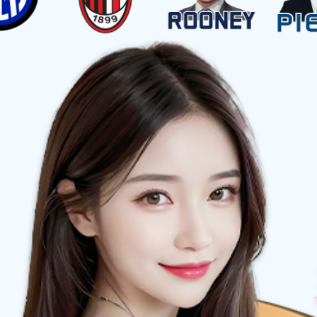
1% vs 李盈莹47%，中国
2026-06-09 14:01
40 次阅读
首页
/
体育资讯
赛中，主攻线的效率对决成为球迷热议的焦点。在最近一轮的联
交出了扣球成功率51%和47%的数据。这一微小的差距不仅反
排主攻线的不同战术定位与竞技状态。作为球队的得分利器，两
家队的进攻体系。