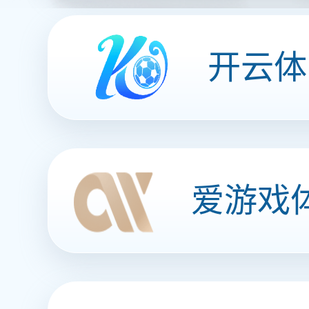
剂”的角色，她在后排
往往承担着从困难球中
地表明，中国女排的主
稳定高效，也要有李
未来展望：
从更长远的视角看，
的日益强大，单一的得
47%则展现了年轻一
排兵布阵时拥有了更
性打乱对手节奏。这
进。